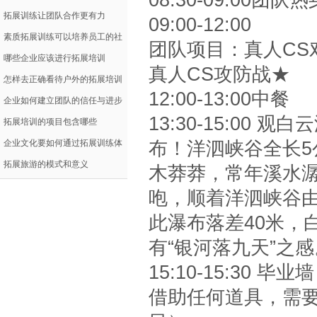
方法
拓展训练让团队合作更有力
09:00-12:00
素质拓展训练可以培养员工的社
团队项目：真人CS对
会适应能力
哪些企业应该进行拓展培训
真人CS攻防战★
怎样去正确看待户外的拓展培训
12:00-13:00中餐
企业如何建立团队的信任与进步
13:30-15:0
拓展培训的项目包含哪些
布！洋泗峡谷全长
企业文化要如何通过拓展训练体
现
拓展旅游的模式和意义
木莽莽，常年溪水
咆，顺着洋泗峡谷由
此瀑布落差40米，
有“银河落九天”之感
15:10-15:30
借助任何道具，需