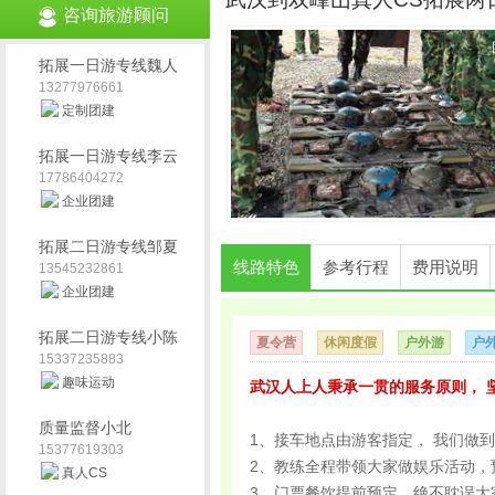
咨询旅游顾问
拓展一日游专线魏人
13277976661
定制团建
拓展一日游专线李云
17786404272
企业团建
拓展二日游专线邹夏
线路特色
参考行程
费用说明
13545232861
企业团建
拓展二日游专线小陈
夏令营
休闲度假
户外游
户
15337235883
趣味运动
武汉人上人秉承一贯的服务原则， 
会
质量监督小北
1、接车地点由游客指定， 我们做
15377619303
2、教练全程带领大家做娱乐活动，
真人CS
3、门票餐饮提前预定，绝不耽误大